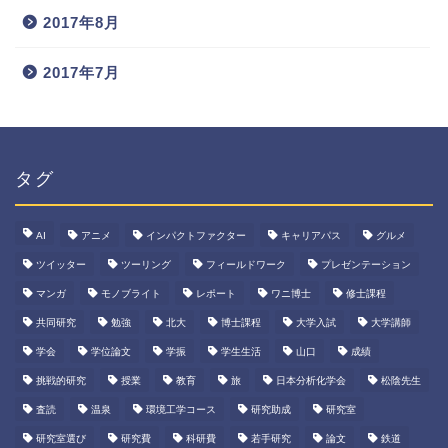
2017年8月
2017年7月
タグ
AI
アニメ
インパクトファクター
キャリアパス
グルメ
ツイッター
ツーリング
フィールドワーク
プレゼンテーション
マンガ
モノブライト
レポート
ワニ博士
修士課程
共同研究
勉強
北大
博士課程
大学入試
大学講師
学会
学位論文
学振
学生生活
山口
成績
挑戦的研究
授業
教育
旅
日本分析化学会
松陰先生
査読
温泉
環境工学コース
研究助成
研究室
研究室選び
研究費
科研費
若手研究
論文
鉄道