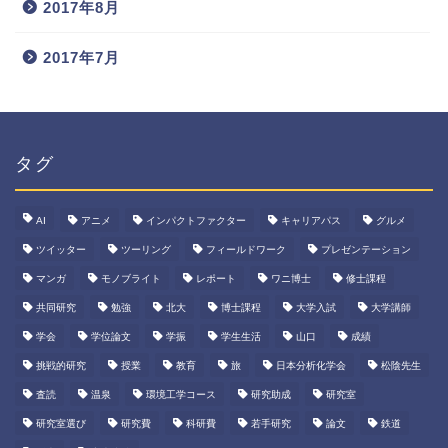
2017年8月
2017年7月
タグ
AI
アニメ
インパクトファクター
キャリアパス
グルメ
ツイッター
ツーリング
フィールドワーク
プレゼンテーション
マンガ
モノブライト
レポート
ワニ博士
修士課程
共同研究
勉強
北大
博士課程
大学入試
大学講師
学会
学位論文
学振
学生生活
山口
成績
挑戦的研究
授業
教育
旅
日本分析化学会
松陰先生
査読
温泉
環境工学コース
研究助成
研究室
研究室選び
研究費
科研費
若手研究
論文
鉄道