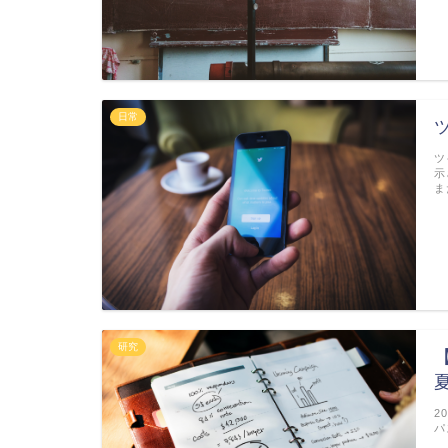
日常
ツ
示
ま
研究
2
パ