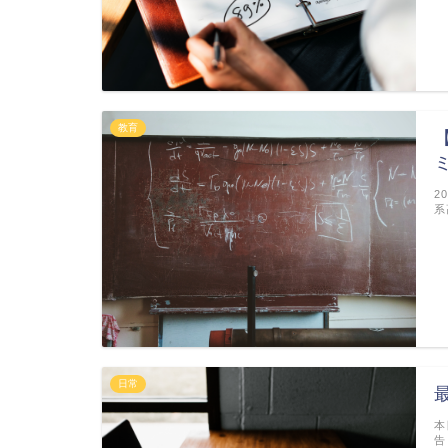
教育
2
系
日常
本
告