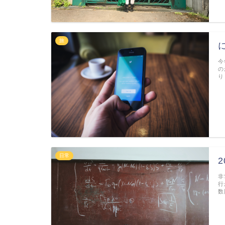
旅
今
の
り
日常
非
行
数