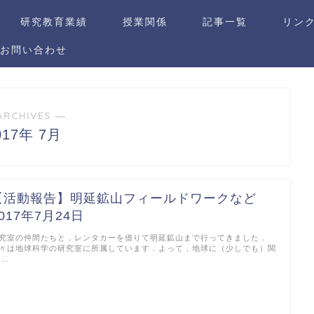
研究教育業績
授業関係
記事一覧
リン
 | お問い合わせ
ARCHIVES ―
017年 7月
【活動報告】明延鉱山フィールドワークなど
017年7月24日
究室の仲間たちと，レンタカーを借りて明延鉱山まで行ってきました．
々は地球科学の研究室に所属しています．よって，地球に（少しでも）関
 …