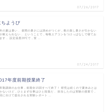
07/26/2017
にちようび
年の夏は暑い． 昼間の暑さには諦めがつくが，夜の蒸し暑さが引かない
が耐えられない． ということで，毎晩エアコンをつけっぱなしで寝てお
ます． 設定温度28℃で，室 …
07/24/2017
2017年度前期授業終了
常勤講師のお仕事，前期全15回すべて終了！ 研究は続くので夏休みとは
かないけど，ひとまず仕事はひと段落だ． 担当したのは実験の授業で，
回に分けて提出される実験レポート …