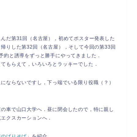
んだ第31回（名古屋），初めてポスター発表した
帰りした第32回（名古屋），そして今回の第33回
予約と誘導をずっと勝手にやってきました．
えてもらえて，いろいろとラッキーでした．
担にならないですし，下っ端でいる限り役職（？）
家の車で山口大学へ．昼に閉会したので，特に親し
式エクスカーションへ．
軒のばりそば
」を紹介．