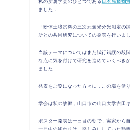
私の所属学会のひとつである
日本腐植物
ました．
「粉体土壌試料の三次元蛍光分光測定の
所との共同研究についての発表を行いま
当該テーマについてはまだ試行錯誤の段
な点に気を付けて研究を進めていくべき
ました．
発表をご覧になった方々に，この場を借
学会は私の故郷，山口市の山口大学吉田
ポスター発表は一日目の朝で，実家から
一日中の終わりは，楽しみにしていた懇