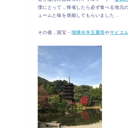
僕にとって，帰省したら必ず食べる地元
ュームと味を堪能してもらいました．
その後，国宝・
瑠璃光寺五重塔
や
サビエ