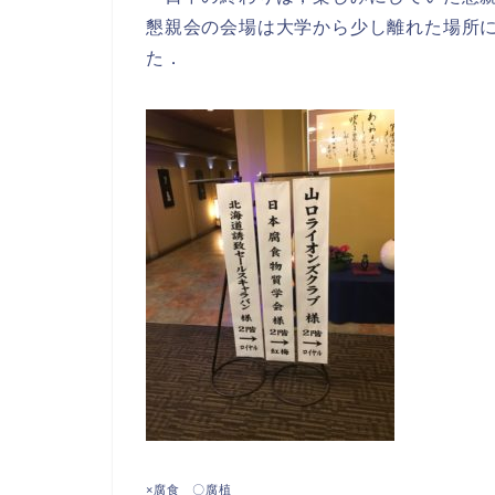
懇親会の会場は大学から少し離れた場所
た．
×腐食 〇腐植