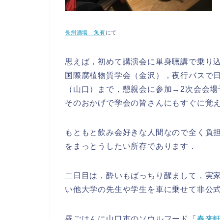
長州酒場 魚有
にて
思えば，初めて講演会に単身聴講で乗り込
国際腐植物質学会（金沢），夜行バスで日
（山口）まで，懇親会に参加→2次会会場
そのおかげで学会の皆さんにもすぐに覚
もともと飲み会好きな人間なので全く負
をまっとうしたい所存であります．
二日目は，酔いもばっちり醒まして，実
い他大学の先生や学生を車に乗せて非公
昼ごはんに山口市のソウルフード「
春来