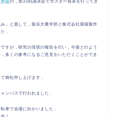
質学会
の，第33回講演会でポスター発表を行ってき
試み」と題して，龍谷大農学部と株式会社堀場製作
した．
階ですが，研究の現状の報告を行い，今後どのよう
か，多くの参考になるご意見をいただくことができ
りて御礼申し上げます．
キャンパスで行われました．
自転車で会場に向かいました．
親会！