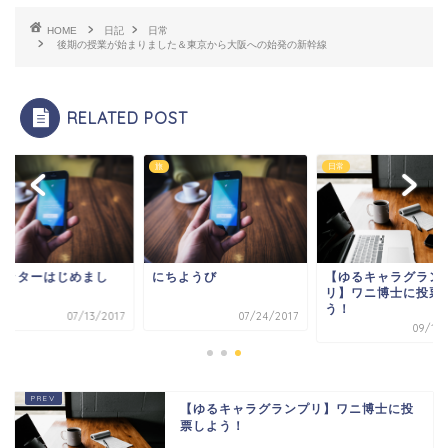
HOME
日記
日常
後期の授業が始まりました＆東京から大阪への始発の新幹線
RELATED POST
旅
日常
イッターはじめまし
にちようび
【ゆるキャラグラン
！
リ】ワニ博士に投票
う！
07/13/2017
07/24/2017
09/19/
【ゆるキャラグランプリ】ワニ博士に投
票しよう！