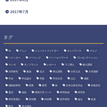
2017年7月
タグ
AI
アニメ
インパクトファクター
キャリアパス
グルメ
ツイッター
ツーリング
フィールドワーク
プレゼンテーション
マンガ
モノブライト
レポート
ワニ博士
修士課程
共同研究
勉強
北大
博士課程
大学入試
大学講師
学会
学位論文
学振
学生生活
山口
成績
挑戦的研究
授業
教育
旅
日本分析化学会
松陰先生
査読
温泉
環境工学コース
研究助成
研究室
研究室選び
研究費
科研費
若手研究
論文
鉄道
阪大
高大接続