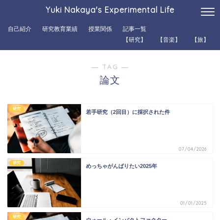
Yuki Nakaya's Experimental Life
自己紹介
研究教育業績
授業関係
記事一覧
【研究】
【音楽】
【旅】
― TAG ―
論文
研究
若手研究（2回目）に採択された件
07/04/2026
研究
めっちゃがんばりたい2025年
01/01/2025
研究